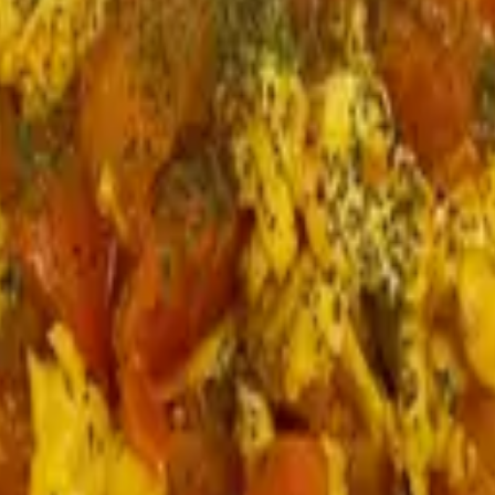
x et à l’œuf