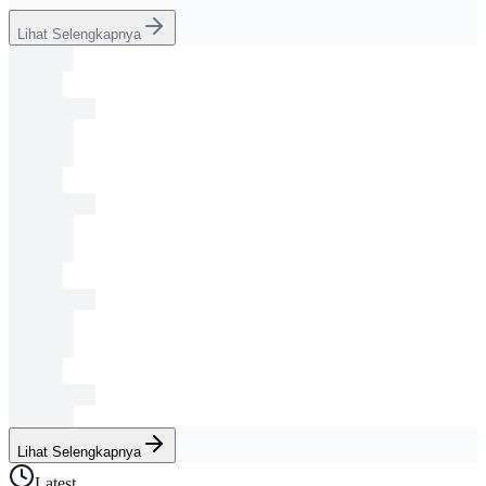
Lihat Selengkapnya
Lihat Selengkapnya
Latest